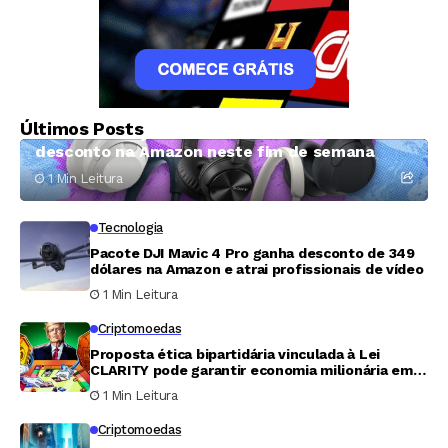
Tecnologia
Últimos Posts
Fones da Sony têm até mais de 50% de
desconto na Amazon neste fim de semana
1 Min Leitura
Tecnologia
Pacote DJI Mavic 4 Pro ganha desconto de 349
dólares na Amazon e atrai profissionais de vídeo
1 Min Leitura
Criptomoedas
Proposta ética bipartidária vinculada à Lei
CLARITY pode garantir economia milionária em
tributos para Trump
1 Min Leitura
Criptomoedas