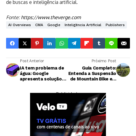
de buscas e inteligência artificial.
Fonte:
https://www.theverge.com
AI Overviews
CMA
Google
Inteligência Artificial
Publishers
Post Anterior
Próximo Post
IA tem problema de
Guia Completo:
água: Google
Entenda a Suspensão
apresenta solução
de Mountain Bike em
para crise hídrica em
2026
data centers
— Publicidade —