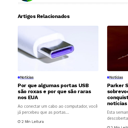
Artigos Relacionados
Notícias
Notícias
Por que algumas portas USB
Parker S
são roxas e por que são raras
sobrevoo
nos EUA
conquis
notícias
Ao conectar um cabo ao computador, você
já percebeu que as portas...
Esta seman
descoberta
2 Min Leitura
significativ
2 Min Leit