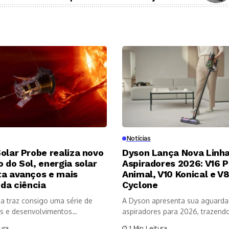
Notícias
olar Probe realiza novo
Dyson Lança Nova Linha
 do Sol, energia solar
Aspiradores 2026: V16 P
ta avanços e mais
Animal, V10 Konical e V
 da ciência
Cyclone
a traz consigo uma série de
A Dyson apresenta sua aguarda
s e desenvolvimentos
aspiradores para 2026, trazendo 
os no...
ura
1 Min Leitura