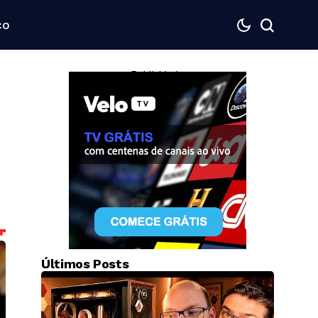
co
— Publicidade —
Últimos Posts