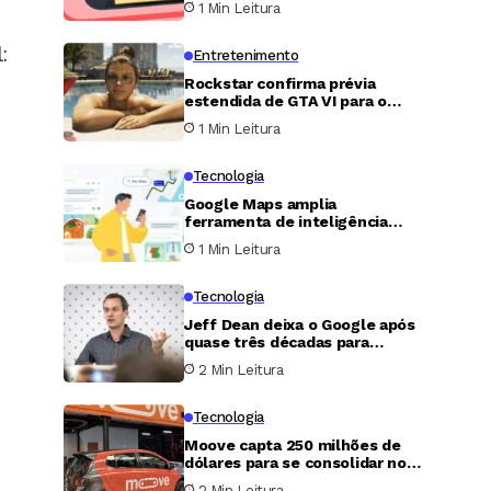
1 Min Leitura
Estados Unidos
:
Entretenimento
Rockstar confirma prévia
estendida de GTA VI para o
final de agosto
1 Min Leitura
Tecnologia
Google Maps amplia
ferramenta de inteligência
artificial e passa a fazer
1 Min Leitura
pedidos de comida para o
usuário
Tecnologia
Jeff Dean deixa o Google após
quase três décadas para
fundar nova empresa de
2 Min Leitura
inteligência artificial
Tecnologia
Moove capta 250 milhões de
dólares para se consolidar no
mercado de táxis autônomos
2 Min Leitura