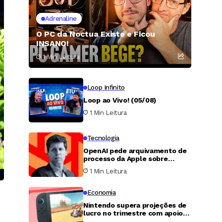
Adrenaline
O PC da Noctua Existe e Ficou
INSANO!
1 Min Leitura
Loop Infinito
Loop ao Vivo! (05/08)
1 Min Leitura
Tecnologia
OpenAI pede arquivamento de
processo da Apple sobre
segredos comerciais
1 Min Leitura
Economia
Nintendo supera projeções de
lucro no trimestre com apoio
de reembolsos tarifários dos