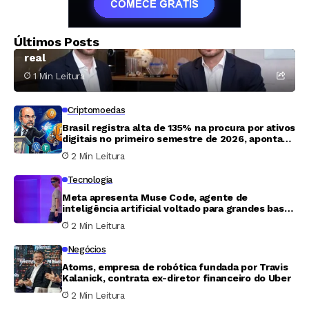
Criptomoedas
Atlas Inc. firma parceria com XRP Ledger para
Últimos Posts
impulsionar tokenização de ativos do mundo
real
1 Min Leitura
Criptomoedas
Brasil registra alta de 135% na procura por ativos
digitais no primeiro semestre de 2026, aponta
Banco Central
2 Min Leitura
Tecnologia
Meta apresenta Muse Code, agente de
inteligência artificial voltado para grandes bases
de código
2 Min Leitura
Negócios
Atoms, empresa de robótica fundada por Travis
Kalanick, contrata ex-diretor financeiro do Uber
2 Min Leitura