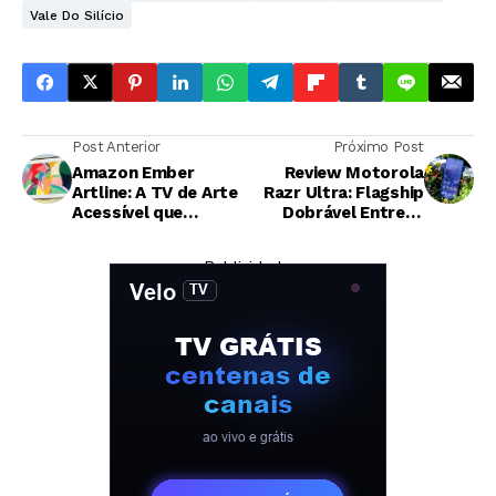
Vale Do Silício
Post Anterior
Próximo Post
Amazon Ember
Review Motorola
Artline: A TV de Arte
Razr Ultra: Flagship
Acessível que
Dobrável Entrega
Desafia a Samsung
Qualidade, Mas Preço
Frame Pro
Levanta
— Publicidade —
Questionamentos