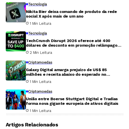
Tecnologia
Nikita Bier deixa comando de produto da rede
social X após mais de um ano
1 Min Leitura
Tecnologia
TechCrunch Disrupt 2026 oferece até 400
dólares de desconto em promoção relâmpago
que termina nesta sexta-feira
2 Min Leitura
Criptomoedas
Galaxy Digital amarga prejuízo de US$ 85
milhões e receita abaixo do esperado no
segundo trimestre
1 Min Leitura
Criptomoedas
União entre Boerse Stuttgart Digital e Tradias
forma nova gigante europeia de ativos digitais
1 Min Leitura
Artigos Relacionados