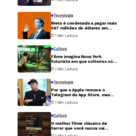
Tecnologia
Meta é condenada a pagar mais
567 milhões de dólares em
caso de proteção infantil nos
1 Min Leitura
Estados Unidos
Cultura
Filme imagina Nova York
futurista em que solteiros só
podem transar uma única noite
1 Min Leitura
por ano
Tecnologia
Por que a Apple remove o
Telegram da App Store, mas
nunca faz o mesmo com o X?
1 Min Leitura
Cultura
O melhor filme clássico de
terror que você nunca vai
conseguir assistir
1 Min Leitura