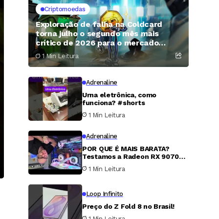
Criptomoedas
Exploração de falha na Coldcard
torna julho o segundo mês mais
crítico de 2026 para o mercado
cripto
1 Min Leitura
Adrenaline
Urna eletrônica, como
funciona? #shorts
1 Min Leitura
Adrenaline
POR QUE É MAIS BARATA?
Testamos a Radeon RX 9070
XT
1 Min Leitura
Loop Infinito
Preço do Z Fold 8 no Brasil!
1 Min Leitura