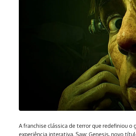
A franchise clássica de terror que redefiniou 
experiência interativa. Saw: Genesis, novo tí