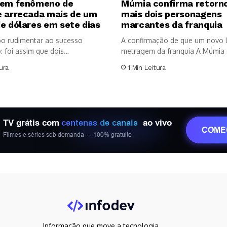
 em fenômeno de
Múmia confirma retorn
e arrecada mais de um
mais dois personagens
e dólares em sete dias
marcantes da franquia
po rudimentar ao sucesso
A confirmação de que um novo 
 foi assim que dois
metragem da franquia A Múmia e
res independentes...
ura
1 Min Leitura
Informação que move a tecnologia