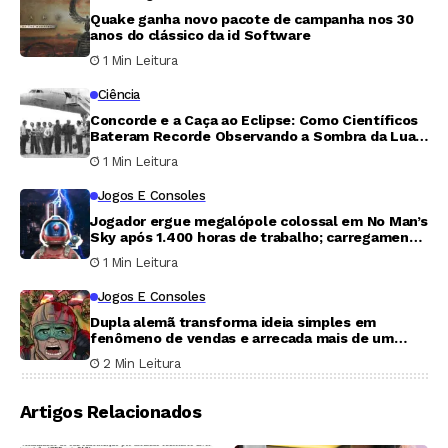
Quake ganha novo pacote de campanha nos 30
anos do clássico da id Software
1 Min Leitura
Ciência
Concorde e a Caça ao Eclipse: Como Científicos
Bateram Recorde Observando a Sombra da Lua
por 74 Minutos
1 Min Leitura
Jogos E Consoles
Jogador ergue megalópole colossal em No Man’s
Sky após 1.400 horas de trabalho; carregamento
leva cinco minutos
1 Min Leitura
Jogos E Consoles
Dupla alemã transforma ideia simples em
fenômeno de vendas e arrecada mais de um
milhão de dólares em sete dias
2 Min Leitura
Artigos Relacionados