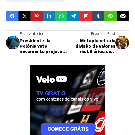
Post Anterior
Próximo Post
Presidente da
Metaplanet cria
Polônia veta
divisão de valores
novamente projeto
mobiliários com
de lei sobre
aquisição da Siiibo
criptomoedas antes
Securities
— Publicidade —
do prazo do MiCA