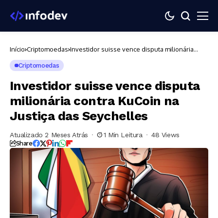
Início
Criptomoedas
Investidor suisse vence disputa milionária
contra KuCoin na Justiça das Seychelles
Criptomoedas
Investidor suisse vence disputa
milionária contra KuCoin na
Justiça das Seychelles
Atualizado 2 Meses Atrás
1 Min Leitura
48 Views
Share