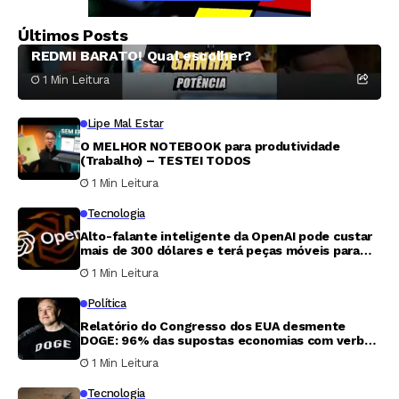
Escolha Segura
Últimos Posts
REDMI BARATO! Qual escolher?
1 Min Leitura
Lipe Mal Estar
O MELHOR NOTEBOOK para produtividade
(Trabalho) – TESTEI TODOS
1 Min Leitura
Tecnologia
Alto-falante inteligente da OpenAI pode custar
mais de 300 dólares e terá peças móveis para
parecer ‘mais vivo’
1 Min Leitura
Política
Relatório do Congresso dos EUA desmente
DOGE: 96% das supostas economias com verbas
são inverificáveis
1 Min Leitura
Tecnologia