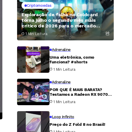
Criptomoedas
Exploração de falha na Coldcard
torna julho o segundo mês mais
crítico de 2026 para o mercado
cripto
1 Min Leitura
Adrenaline
Urna eletrônica, como
funciona? #shorts
1 Min Leitura
Adrenaline
POR QUE É MAIS BARATA?
Testamos a Radeon RX 9070
XT
1 Min Leitura
Loop Infinito
Preço do Z Fold 8 no Brasil!
1 Min Leitura