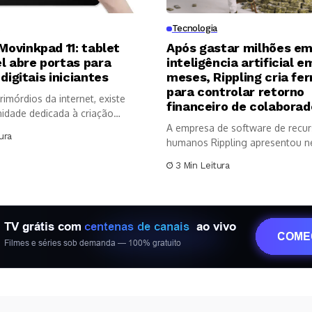
Tecnologia
ovinkpad 11: tablet
Após gastar milhões e
l abre portas para
inteligência artificial 
 digitais iniciantes
meses, Rippling cria fe
para controlar retorno
imórdios da internet, existe
financeiro de colaborad
dade dedicada à criação
A empresa de software de recu
ura
humanos Rippling apresentou n
semana o...
3 Min Leitura