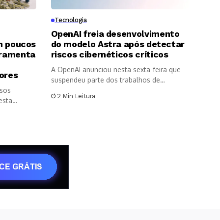
Tecnologia
m
OpenAI freia desenvolvimento
em poucos
do modelo Astra após detectar
rramenta
riscos cibernéticos críticos
A OpenAI anunciou nesta sexta-feira que
ores
suspendeu parte dos trabalhos de
rsos
desenvolvimento...
2 Min Leitura
esta