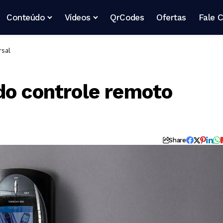
Conteúdo
Vídeos
QrCodes
Ofertas
Fale 
rsal
do controle remoto
Share