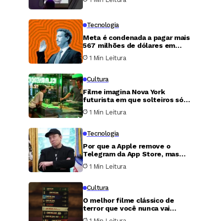
Tecnologia
Meta é condenada a pagar mais
567 milhões de dólares em
caso de proteção infantil nos
1 Min Leitura
Estados Unidos
Cultura
Filme imagina Nova York
futurista em que solteiros só
podem transar uma única noite
1 Min Leitura
por ano
Tecnologia
Por que a Apple remove o
Telegram da App Store, mas
nunca faz o mesmo com o X?
1 Min Leitura
Cultura
O melhor filme clássico de
terror que você nunca vai
conseguir assistir
1 Min Leitura