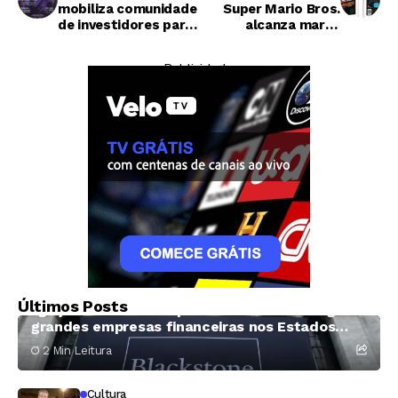
mobiliza comunidade
Super Mario Bros.
de investidores para
alcanza marca
atuar como força
milionária em leilão
política nas eleições
— Publicidade —
de 2026
Tecnologia
Google revela que hackers estão usando
Últimos Posts
ligações telefônicas para invadir e chantagear
grandes empresas financeiras nos Estados
Unidos
2 Min Leitura
Cultura