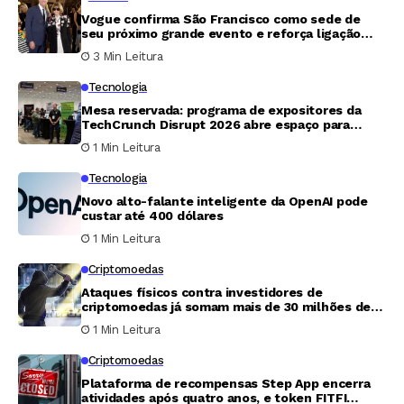
Vogue confirma São Francisco como sede de
seu próximo grande evento e reforça ligação
com o mundo da tecnologia
3 Min Leitura
Tecnologia
Mesa reservada: programa de expositores da
TechCrunch Disrupt 2026 abre espaço para
startups serem vistas por milhares de pessoas
1 Min Leitura
Tecnologia
Novo alto-falante inteligente da OpenAI pode
custar até 400 dólares
1 Min Leitura
Criptomoedas
Ataques físicos contra investidores de
criptomoedas já somam mais de 30 milhões de
dólares em 2026, aponta relatório
1 Min Leitura
Criptomoedas
Plataforma de recompensas Step App encerra
atividades após quatro anos, e token FITFI