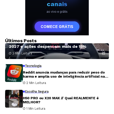
Negócios
Últimos Posts
Lucid Motors adia SUV elétrico acessível para
2027 e ações despencam mais de 15%
3 Min Leitura
Tecnologia
Reddit anuncia mudanças para reduzir peso do
karma e amplia uso de inteligência artificial na
moderação
2 Min Leitura
Escolha Segura
H50 PRO ou X20 MAX // Qual REALMENTE é
MELHOR?
1 Min Leitura