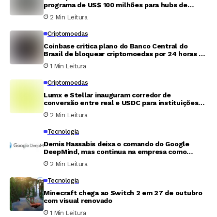
programa de US$ 100 milhões para hubs de
infraestrutura de inteligência artificial
2 Min Leitura
Criptomoedas
Coinbase critica plano do Banco Central do
Brasil de bloquear criptomoedas por 24 horas e
defende modelo de regulação colaborativa
1 Min Leitura
Criptomoedas
Lumx e Stellar inauguram corredor de
conversão entre real e USDC para instituições
financeiras no Brasil
2 Min Leitura
Tecnologia
Demis Hassabis deixa o comando do Google
DeepMind, mas continua na empresa como
presidente do conselho
2 Min Leitura
Tecnologia
Minecraft chega ao Switch 2 em 27 de outubro
com visual renovado
1 Min Leitura