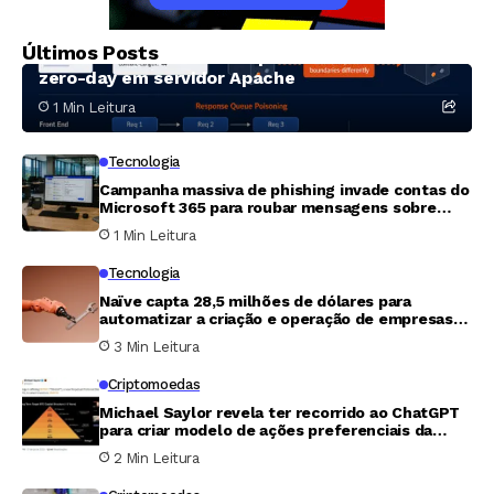
Tecnologia
Sistema de inteligência artificial descobre
Últimos Posts
técnicas inéditas de ataque HTTP e falha
zero-day em servidor Apache
1 Min Leitura
Tecnologia
Campanha massiva de phishing invade contas do
Microsoft 365 para roubar mensagens sobre
folha de pagamento e finanças
1 Min Leitura
Tecnologia
Naïve capta 28,5 milhões de dólares para
automatizar a criação e operação de empresas
com agentes de inteligência artificial
3 Min Leitura
Criptomoedas
Michael Saylor revela ter recorrido ao ChatGPT
para criar modelo de ações preferenciais da
Strategy e captar US$ 15 bilhões
2 Min Leitura