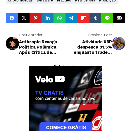
Criptomoedas
Delaware
Fraudes
New Jersey
Proibição
Post Anterior
Próximo Post
Anthropic Revoga
Atividade XRP
Política Polêmica
despenca 91,5%
Após Crítica de
enquanto traders
Pesquisadores de IA
buscam suporte em
US$ 0,65
— Publicidade —