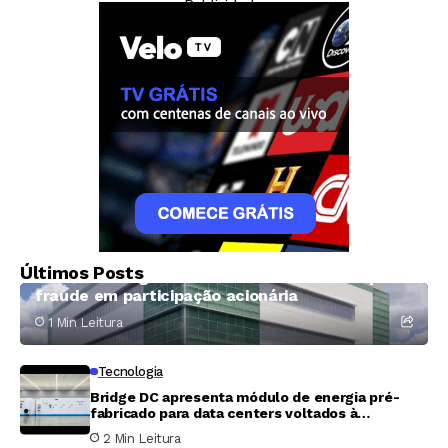
— Publicidade —
investidores
Economia
Sete ex-funcionários processam Prime Data
Últimos Posts
Centers e exigem 400 milhões de dólares por
fraude em participação acionária
1 Min Leitura
Tecnologia
Bridge DC apresenta módulo de energia pré-
fabricado para data centers voltados à
inteligência artificial
2 Min Leitura